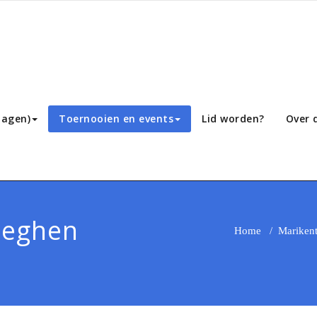
lagen)
Toernooien en events
Lid worden?
Over 
meghen
Home
/
Mariken