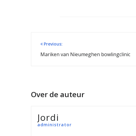
Bericht
Previous:
navigatie
Mariken van Nieumeghen bowlingclinic
Over de auteur
Jordi
administrator