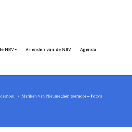
de NBV
Vrienden van de NBV
Agenda
toernooi
/
Mariken van Nieumeghen toernooi – Foto’s