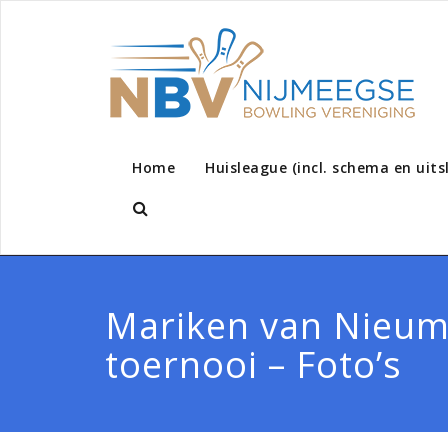
Home
Huisleague (incl. schema en uits
Mariken van Nieu
toernooi – Foto’s