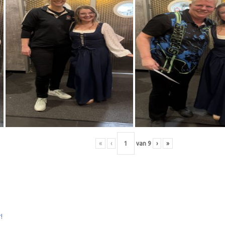
«
‹
van
9
›
»
!