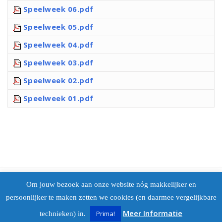
Speelweek 06.pdf
Speelweek 05.pdf
Speelweek 04.pdf
Speelweek 03.pdf
Speelweek 02.pdf
Speelweek 01.pdf
Nijmeegse Bowling Vereniging © 2024
Om jouw bezoek aan onze website nóg makkelijker en
persoonlijker te maken zetten we cookies (en daarmee vergelijkbare
Meer Informatie
Prima!
technieken) in.