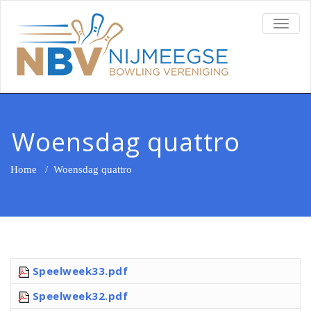
TOGG
NAVI
Woensdag quattro
Home
/
Woensdag quattro
Speelweek33.pdf
Speelweek32.pdf