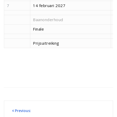
7
14 februari 2027
1
Baanonderhoud
1
Finale
1
Prijsuitreiking
2
Bericht
Previous: