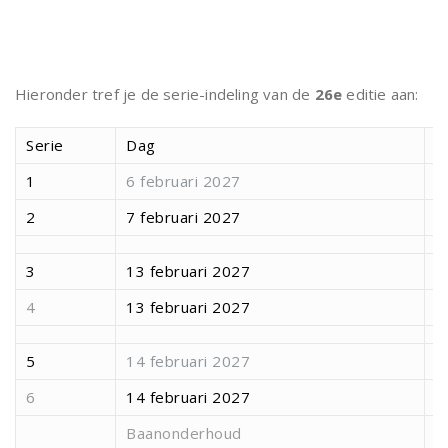
Hieronder tref je de serie-indeling van de
26e
editie aan:
Serie
Dag
S
1
6 februari 2027
1
2
7 februari 2027
1
3
13 februari 2027
1
4
13 februari 2027
1
5
14 februari 2027
1
6
14 februari 2027
1
Baanonderhoud
1