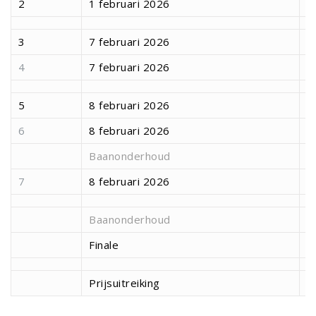
2
1 februari 2026
1
3
7 februari 2026
1
4
7 februari 2026
1
5
8 februari 2026
1
6
8 februari 2026
1
Baanonderhoud
1
7
8 februari 2026
1
Baanonderhoud
1
Finale
1
Prijsuitreiking
2