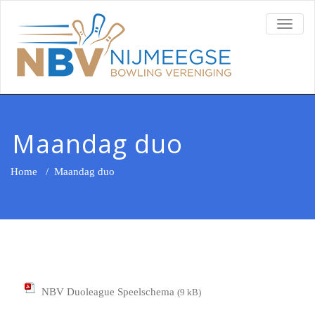
TOGG
NAVI
Maandag duo
Home
/
Maandag duo
NBV Duoleague Speelschema
(9 kB)