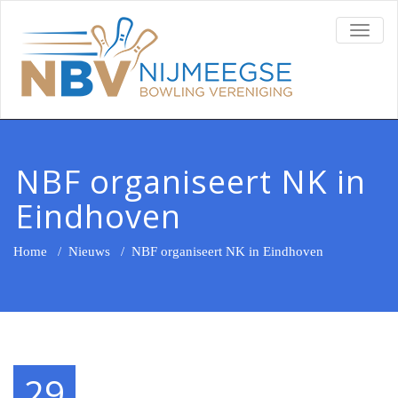
TOGG
NAVI
NBF organiseert NK in
Eindhoven
Home
/
Nieuws
/
NBF organiseert NK in Eindhoven
29