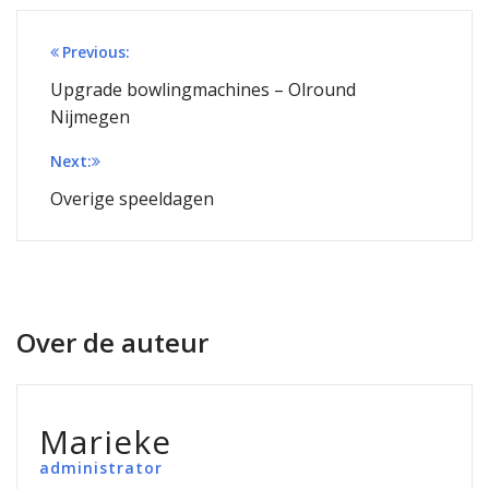
Bericht
Previous:
navigatie
Upgrade bowlingmachines – Olround
Nijmegen
Next:
Overige speeldagen
Over de auteur
Marieke
administrator