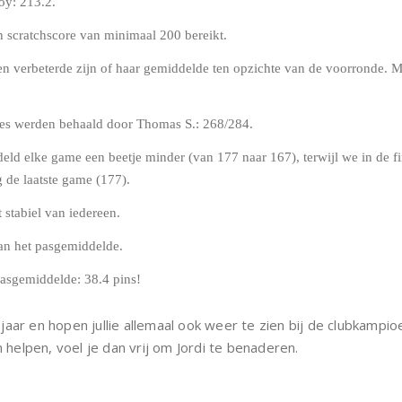
oy: 213.2.
 scratchscore van minimaal 200 bereikt.
sten verbeterde zijn of haar gemiddelde ten opzichte van de voorronde. 
res werden behaald door Thomas S.: 268/284.
ld elke game een beetje minder (van 177 naar 167), terwijl we in de fi
g de laatste game (177).
 stabiel van iedereen.
an het pasgemiddelde.
asgemiddelde: 38.4 pins!
ar en hopen jullie allemaal ook weer te zien bij de clubkampioe
 helpen, voel je dan vrij om Jordi te benaderen.