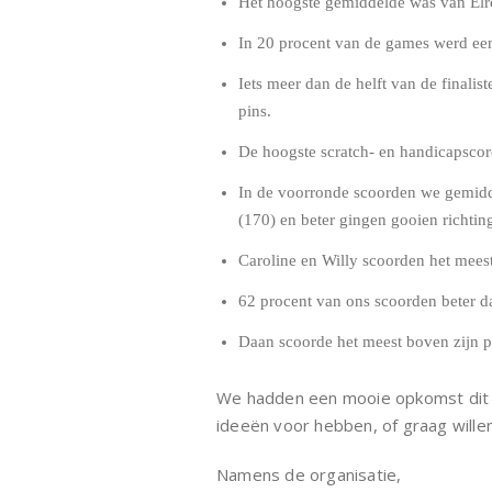
Het hoogste gemiddelde was van Elr
In 20 procent van de games werd een
Iets meer dan de helft van de finali
pins.
De hoogste scratch- en handicapsco
In de voorronde scoorden we gemidde
(170) en beter gingen gooien richtin
Caroline en Willy scoorden het meest
62 procent van ons scoorden beter d
Daan scoorde het meest boven zijn p
We hadden een mooie opkomst dit ja
ideeën voor hebben, of graag willen
Namens de organisatie,