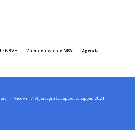
de NBV
Vrienden van de NBV
Agenda
ome
/
Nieuws
/
Nijmeegse Kampioenschappen 2024