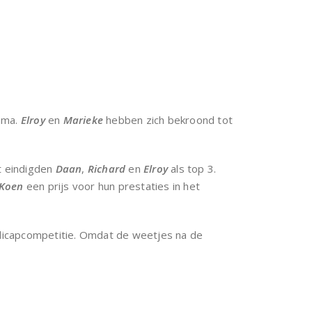
mma.
Elroy
en
Marieke
hebben zich bekroond tot
t eindigden
Daan
,
Richard
en
Elroy
als top 3.
Koen
een prijs voor hun prestaties in het
dicapcompetitie. Omdat de weetjes na de