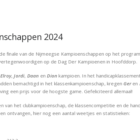
nschappen 2024
de finale van de Nijmeegse Kampioenschappen op het progra
 vertegenwoordigen op de Dag Der Kampioenen in Hoofddorp.
n
Elroy
,
Jordi
,
Daan
en
Dion
kampioen. In het handicapklassemen
hadden bemachtigd in het klassenkampioenschap, kregen
Ger
en
ving een prijs voor de hoogste game. Gefeliciteerd allemaal!
n van het clubkampioenschap, de klassencompetitie en de han
 ontvangen, hier nog een aantal weetjes en statistieken: