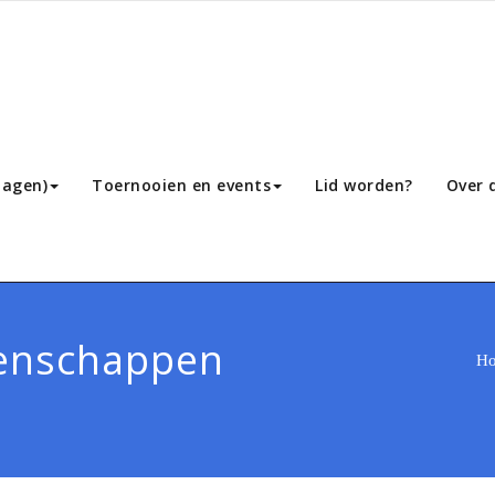
lagen)
Toernooien en events
Lid worden?
Over 
enschappen
H