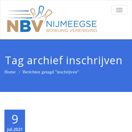
TOGG
NAVI
Tag archief inschrijven
Home
/
Berichten getagd "inschrijven"
9
jul,2021