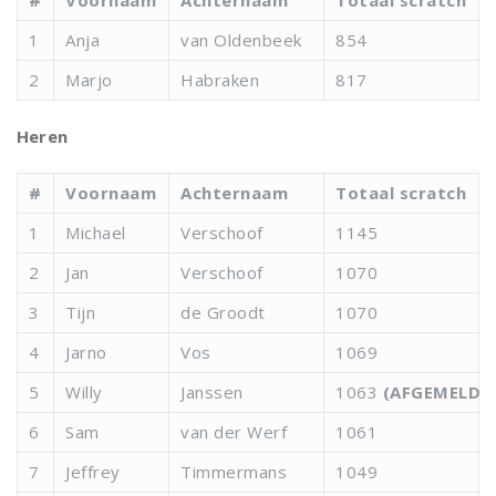
#
Voornaam
Achternaam
Totaal scratch
1
Anja
van Oldenbeek
854
2
Marjo
Habraken
817
Heren
#
Voornaam
Achternaam
Totaal scratch
1
Michael
Verschoof
1145
2
Jan
Verschoof
1070
3
Tijn
de Groodt
1070
4
Jarno
Vos
1069
5
Willy
Janssen
1063
(AFGEMELD)
6
Sam
van der Werf
1061
7
Jeffrey
Timmermans
1049